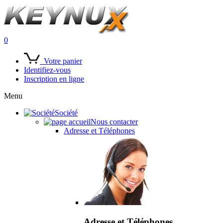
0
Votre panier
Identifiez-vous
Inscription en ligne
Menu
Société
Nous contacter
Adresse et Téléphones
Adresse et Téléphones