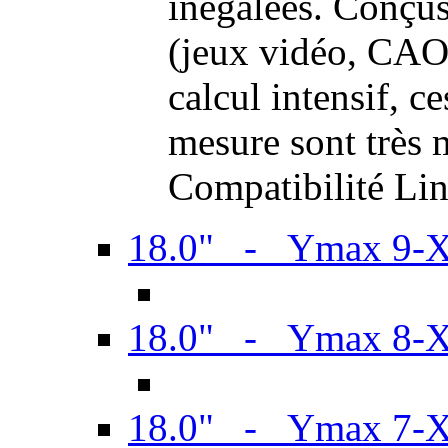
inégalées. Conçus
(jeux vidéo, CAO,
calcul intensif, c
mesure sont très m
Compatibilité Li
18.0" - Ymax 9-
18.0" - Ymax 8-
18.0" - Ymax 7-