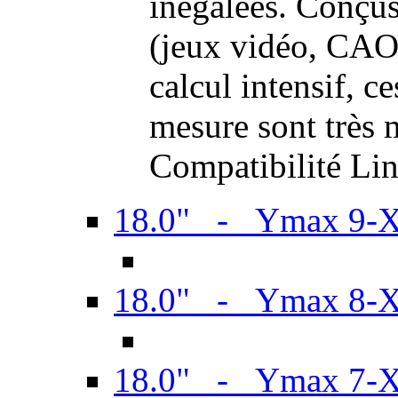
inégalées. Conçus
(jeux vidéo, CAO,
calcul intensif, c
mesure sont très m
Compatibilité Li
18.0" - Ymax 9-
18.0" - Ymax 8-
18.0" - Ymax 7-