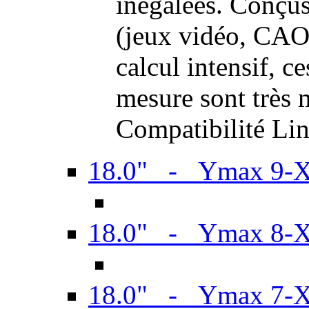
inégalées. Conçus
(jeux vidéo, CAO,
calcul intensif, c
mesure sont très m
Compatibilité Li
18.0" - Ymax 9-
18.0" - Ymax 8-
18.0" - Ymax 7-