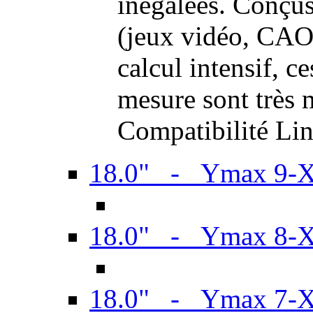
inégalées. Conçus
(jeux vidéo, CAO,
calcul intensif, c
mesure sont très m
Compatibilité Li
18.0" - Ymax 9-
18.0" - Ymax 8-
18.0" - Ymax 7-