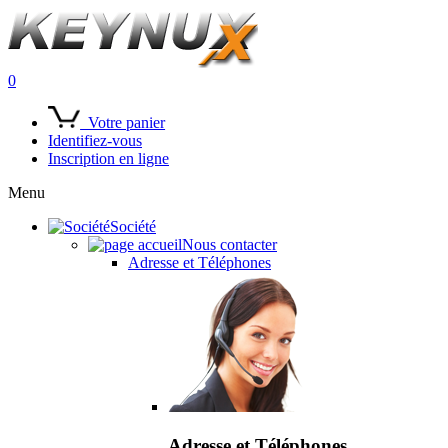
0
Votre panier
Identifiez-vous
Inscription en ligne
Menu
Société
Nous contacter
Adresse et Téléphones
Adresse et Téléphones