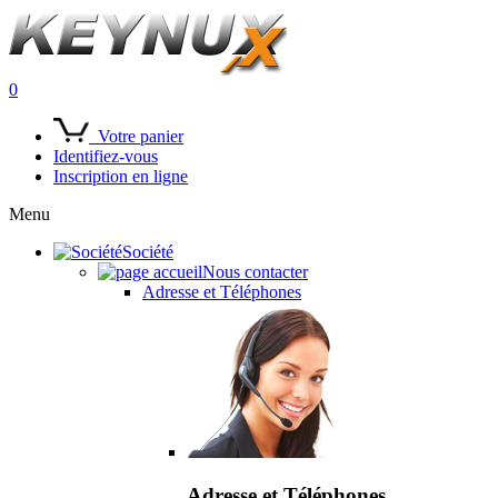
0
Votre panier
Identifiez-vous
Inscription en ligne
Menu
Société
Nous contacter
Adresse et Téléphones
Adresse et Téléphones