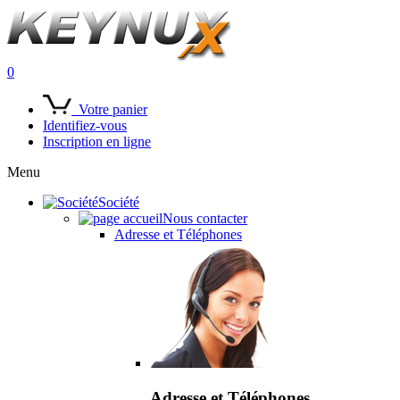
0
Votre panier
Identifiez-vous
Inscription en ligne
Menu
Société
Nous contacter
Adresse et Téléphones
Adresse et Téléphones