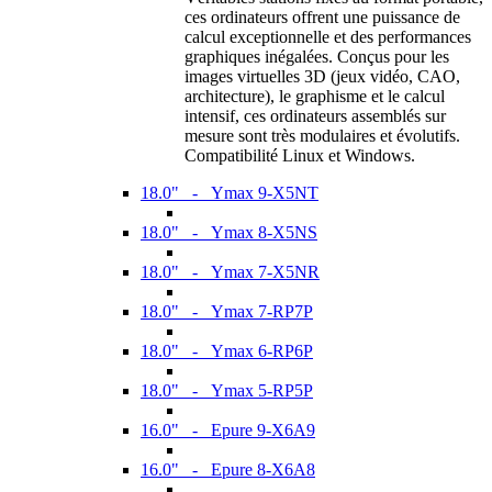
ces ordinateurs offrent une puissance de
calcul exceptionnelle et des performances
graphiques inégalées. Conçus pour les
images virtuelles 3D (jeux vidéo, CAO,
architecture), le graphisme et le calcul
intensif, ces ordinateurs assemblés sur
mesure sont très modulaires et évolutifs.
Compatibilité Linux et Windows.
18.0" - Ymax 9-X5NT
18.0" - Ymax 8-X5NS
18.0" - Ymax 7-X5NR
18.0" - Ymax 7-RP7P
18.0" - Ymax 6-RP6P
18.0" - Ymax 5-RP5P
16.0" - Epure 9-X6A9
16.0" - Epure 8-X6A8