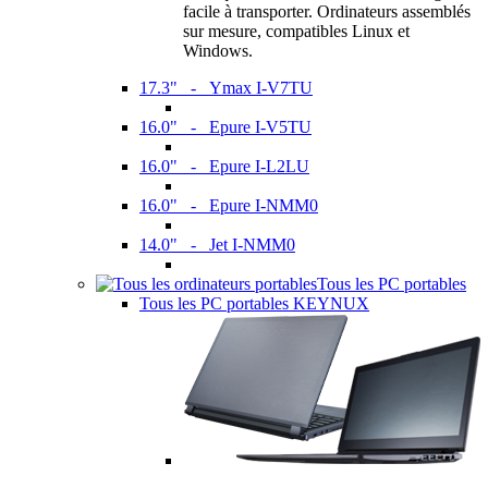
facile à transporter. Ordinateurs assemblés
sur mesure, compatibles Linux et
Windows.
17.3" - Ymax I-V7TU
16.0" - Epure I-V5TU
16.0" - Epure I-L2LU
16.0" - Epure I-NMM0
14.0" - Jet I-NMM0
Tous les PC portables
Tous les PC portables KEYNUX