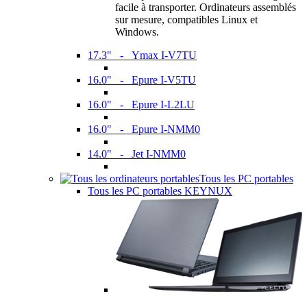
facile à transporter. Ordinateurs assemblés
sur mesure, compatibles Linux et
Windows.
17.3" - Ymax I-V7TU
16.0" - Epure I-V5TU
16.0" - Epure I-L2LU
16.0" - Epure I-NMM0
14.0" - Jet I-NMM0
Tous les PC portables
Tous les PC portables KEYNUX