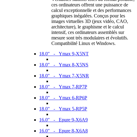
ces ordinateurs offrent une puissance de
calcul exceptionnelle et des performances
graphiques inégalées. Conçus pour les
images virtuelles 3D (jeux vidéo, CAO,
architecture), le graphisme et le calcul
intensif, ces ordinateurs assemblés sur
mesure sont très modulaires et évolutifs.
Compatibilité Linux et Windows.
18.0" - Ymax 9-X5NT
18.0" - Ymax 8-X5NS
18.0" - Ymax 7-X5NR
18.0" - Ymax 7-RP7P
18.0" - Ymax 6-RP6P
18.0" - Ymax 5-RP5P
16.0" - Epure 9-X6A9
16.0" - Epure 8-X6A8