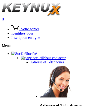
0
Votre panier
Identifiez-vous
Inscription en ligne
Menu
Société
Nous contacter
Adresse et Téléphones
Adresse et Téléphones