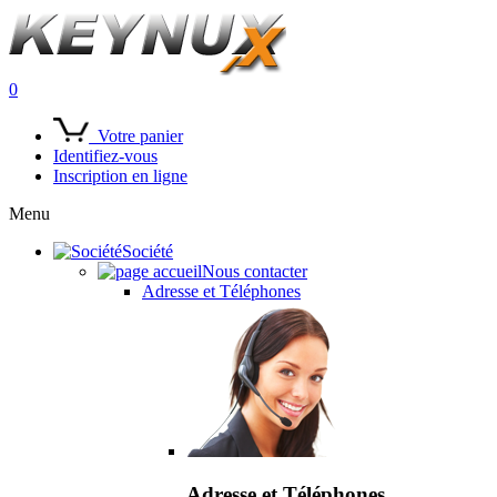
0
Votre panier
Identifiez-vous
Inscription en ligne
Menu
Société
Nous contacter
Adresse et Téléphones
Adresse et Téléphones