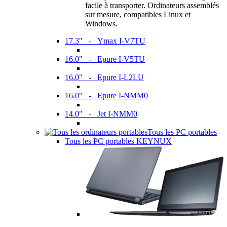
facile à transporter. Ordinateurs assemblés
sur mesure, compatibles Linux et
Windows.
17.3" - Ymax I-V7TU
16.0" - Epure I-V5TU
16.0" - Epure I-L2LU
16.0" - Epure I-NMM0
14.0" - Jet I-NMM0
Tous les PC portables
Tous les PC portables KEYNUX