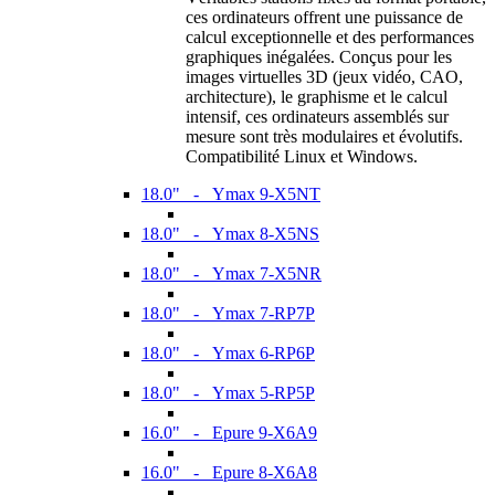
ces ordinateurs offrent une puissance de
calcul exceptionnelle et des performances
graphiques inégalées. Conçus pour les
images virtuelles 3D (jeux vidéo, CAO,
architecture), le graphisme et le calcul
intensif, ces ordinateurs assemblés sur
mesure sont très modulaires et évolutifs.
Compatibilité Linux et Windows.
18.0" - Ymax 9-X5NT
18.0" - Ymax 8-X5NS
18.0" - Ymax 7-X5NR
18.0" - Ymax 7-RP7P
18.0" - Ymax 6-RP6P
18.0" - Ymax 5-RP5P
16.0" - Epure 9-X6A9
16.0" - Epure 8-X6A8