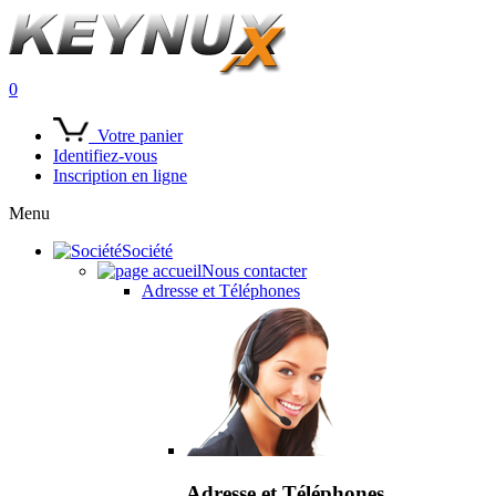
0
Votre panier
Identifiez-vous
Inscription en ligne
Menu
Société
Nous contacter
Adresse et Téléphones
Adresse et Téléphones