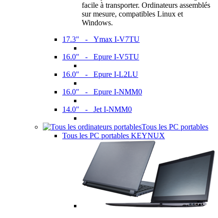
facile à transporter. Ordinateurs assemblés
sur mesure, compatibles Linux et
Windows.
17.3" - Ymax I-V7TU
16.0" - Epure I-V5TU
16.0" - Epure I-L2LU
16.0" - Epure I-NMM0
14.0" - Jet I-NMM0
Tous les PC portables
Tous les PC portables KEYNUX