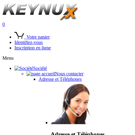
0
Votre panier
Identifiez-vous
Inscription en ligne
Menu
Société
Nous contacter
Adresse et Téléphones
Adresse et Téléphones