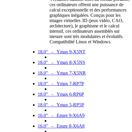
ces ordinateurs offrent une puissance de
calcul exceptionnelle et des performances
graphiques inégalées. Conçus pour les
images virtuelles 3D (jeux vidéo, CAO,
architecture), le graphisme et le calcul
intensif, ces ordinateurs assemblés sur
mesure sont très modulaires et évolutifs.
Compatibilité Linux et Windows.
18.0" - Ymax 9-X5NT
18.0" - Ymax 8-X5NS
18.0" - Ymax 7-X5NR
18.0" - Ymax 7-RP7P
18.0" - Ymax 6-RP6P
18.0" - Ymax 5-RP5P
16.0" - Epure 9-X6A9
16.0" - Epure 8-X6A8