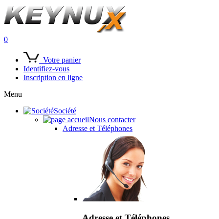
0
Votre panier
Identifiez-vous
Inscription en ligne
Menu
Société
Nous contacter
Adresse et Téléphones
Adresse et Téléphones