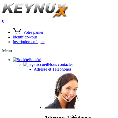
0
Votre panier
Identifiez-vous
Inscription en ligne
Menu
Société
Nous contacter
Adresse et Téléphones
Adresse et Téléphones