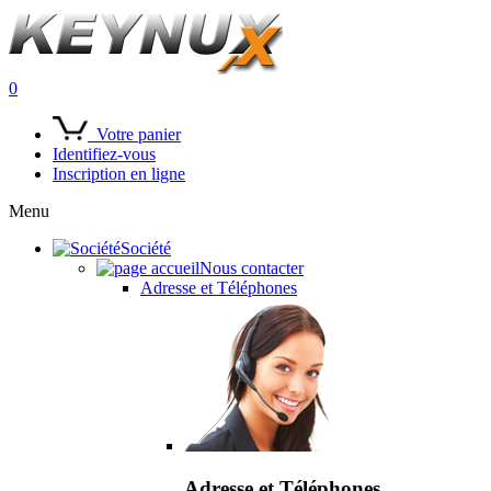
0
Votre panier
Identifiez-vous
Inscription en ligne
Menu
Société
Nous contacter
Adresse et Téléphones
Adresse et Téléphones