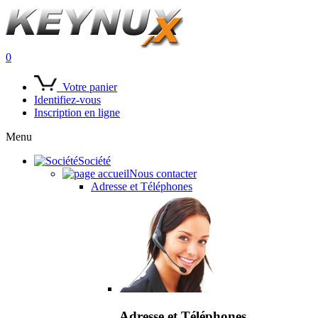
0
Votre panier
Identifiez-vous
Inscription en ligne
Menu
Société
Nous contacter
Adresse et Téléphones
Adresse et Téléphones