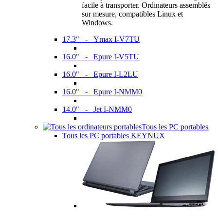
facile à transporter. Ordinateurs assemblés
sur mesure, compatibles Linux et
Windows.
17.3" - Ymax I-V7TU
16.0" - Epure I-V5TU
16.0" - Epure I-L2LU
16.0" - Epure I-NMM0
14.0" - Jet I-NMM0
Tous les PC portables
Tous les PC portables KEYNUX