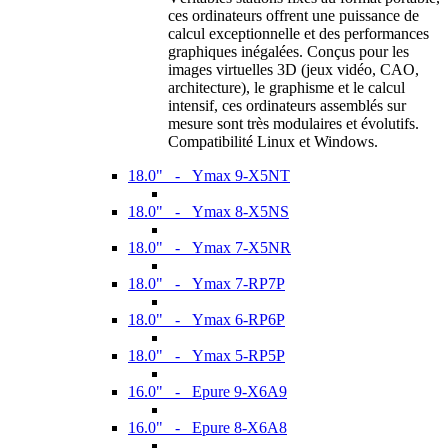
ces ordinateurs offrent une puissance de
calcul exceptionnelle et des performances
graphiques inégalées. Conçus pour les
images virtuelles 3D (jeux vidéo, CAO,
architecture), le graphisme et le calcul
intensif, ces ordinateurs assemblés sur
mesure sont très modulaires et évolutifs.
Compatibilité Linux et Windows.
18.0" - Ymax 9-X5NT
18.0" - Ymax 8-X5NS
18.0" - Ymax 7-X5NR
18.0" - Ymax 7-RP7P
18.0" - Ymax 6-RP6P
18.0" - Ymax 5-RP5P
16.0" - Epure 9-X6A9
16.0" - Epure 8-X6A8