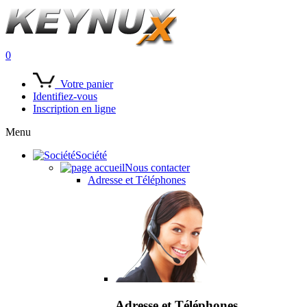
0
Votre panier
Identifiez-vous
Inscription en ligne
Menu
Société
Nous contacter
Adresse et Téléphones
Adresse et Téléphones