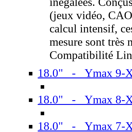
inégalées. Conçus
(jeux vidéo, CAO,
calcul intensif, c
mesure sont très m
Compatibilité Li
18.0" - Ymax 9-
18.0" - Ymax 8-
18.0" - Ymax 7-