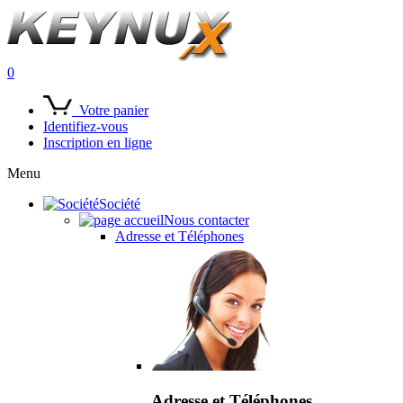
0
Votre panier
Identifiez-vous
Inscription en ligne
Menu
Société
Nous contacter
Adresse et Téléphones
Adresse et Téléphones