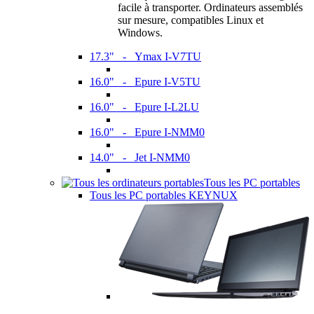
facile à transporter. Ordinateurs assemblés
sur mesure, compatibles Linux et
Windows.
17.3" - Ymax I-V7TU
16.0" - Epure I-V5TU
16.0" - Epure I-L2LU
16.0" - Epure I-NMM0
14.0" - Jet I-NMM0
Tous les PC portables
Tous les PC portables KEYNUX