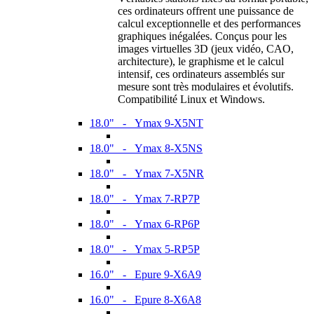
ces ordinateurs offrent une puissance de
calcul exceptionnelle et des performances
graphiques inégalées. Conçus pour les
images virtuelles 3D (jeux vidéo, CAO,
architecture), le graphisme et le calcul
intensif, ces ordinateurs assemblés sur
mesure sont très modulaires et évolutifs.
Compatibilité Linux et Windows.
18.0" - Ymax 9-X5NT
18.0" - Ymax 8-X5NS
18.0" - Ymax 7-X5NR
18.0" - Ymax 7-RP7P
18.0" - Ymax 6-RP6P
18.0" - Ymax 5-RP5P
16.0" - Epure 9-X6A9
16.0" - Epure 8-X6A8