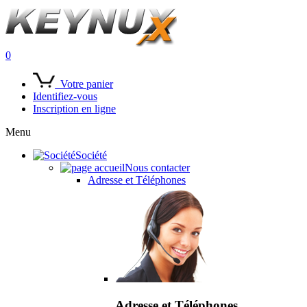
0
Votre panier
Identifiez-vous
Inscription en ligne
Menu
Société
Nous contacter
Adresse et Téléphones
Adresse et Téléphones