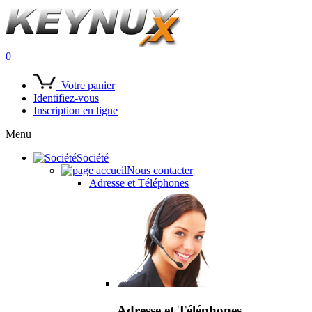
0
Votre panier
Identifiez-vous
Inscription en ligne
Menu
Société
Nous contacter
Adresse et Téléphones
Adresse et Téléphones