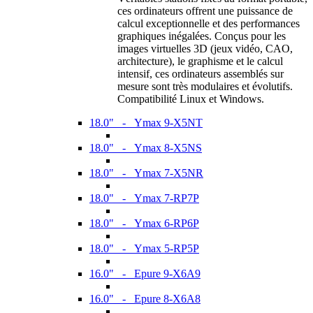
ces ordinateurs offrent une puissance de
calcul exceptionnelle et des performances
graphiques inégalées. Conçus pour les
images virtuelles 3D (jeux vidéo, CAO,
architecture), le graphisme et le calcul
intensif, ces ordinateurs assemblés sur
mesure sont très modulaires et évolutifs.
Compatibilité Linux et Windows.
18.0" - Ymax 9-X5NT
18.0" - Ymax 8-X5NS
18.0" - Ymax 7-X5NR
18.0" - Ymax 7-RP7P
18.0" - Ymax 6-RP6P
18.0" - Ymax 5-RP5P
16.0" - Epure 9-X6A9
16.0" - Epure 8-X6A8