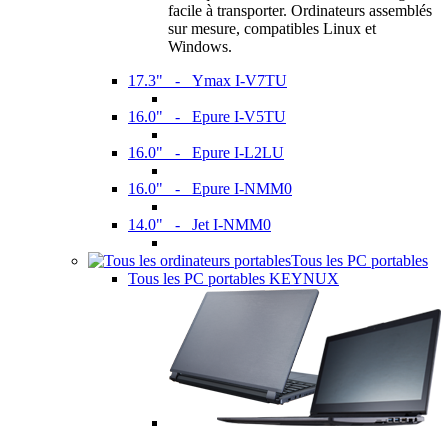
facile à transporter. Ordinateurs assemblés
sur mesure, compatibles Linux et
Windows.
17.3" - Ymax I-V7TU
16.0" - Epure I-V5TU
16.0" - Epure I-L2LU
16.0" - Epure I-NMM0
14.0" - Jet I-NMM0
Tous les PC portables
Tous les PC portables KEYNUX