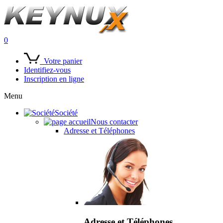
0
Votre panier
Identifiez-vous
Inscription en ligne
Menu
Société
Nous contacter
Adresse et Téléphones
Adresse et Téléphones