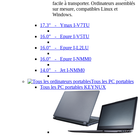
facile à transporter. Ordinateurs assemblés
sur mesure, compatibles Linux et
Windows.
17.3" - Ymax I-V7TU
16.0" - Epure I-V5TU
16.0" - Epure I-L2LU
16.0" - Epure I-NMM0
14.0" - Jet I-NMM0
Tous les PC portables
Tous les PC portables KEYNUX