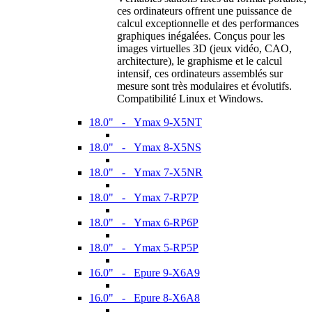
ces ordinateurs offrent une puissance de
calcul exceptionnelle et des performances
graphiques inégalées. Conçus pour les
images virtuelles 3D (jeux vidéo, CAO,
architecture), le graphisme et le calcul
intensif, ces ordinateurs assemblés sur
mesure sont très modulaires et évolutifs.
Compatibilité Linux et Windows.
18.0" - Ymax 9-X5NT
18.0" - Ymax 8-X5NS
18.0" - Ymax 7-X5NR
18.0" - Ymax 7-RP7P
18.0" - Ymax 6-RP6P
18.0" - Ymax 5-RP5P
16.0" - Epure 9-X6A9
16.0" - Epure 8-X6A8