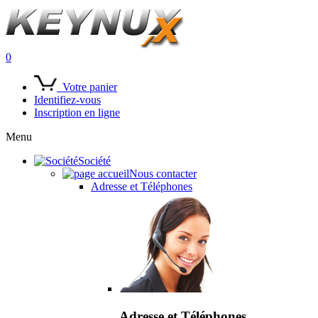
0
Votre panier
Identifiez-vous
Inscription en ligne
Menu
Société
Nous contacter
Adresse et Téléphones
Adresse et Téléphones