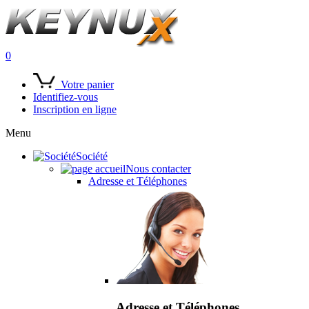
0
Votre panier
Identifiez-vous
Inscription en ligne
Menu
Société
Nous contacter
Adresse et Téléphones
Adresse et Téléphones