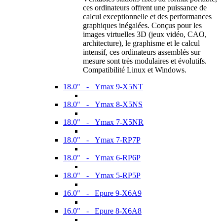
ces ordinateurs offrent une puissance de
calcul exceptionnelle et des performances
graphiques inégalées. Conçus pour les
images virtuelles 3D (jeux vidéo, CAO,
architecture), le graphisme et le calcul
intensif, ces ordinateurs assemblés sur
mesure sont très modulaires et évolutifs.
Compatibilité Linux et Windows.
18.0" - Ymax 9-X5NT
18.0" - Ymax 8-X5NS
18.0" - Ymax 7-X5NR
18.0" - Ymax 7-RP7P
18.0" - Ymax 6-RP6P
18.0" - Ymax 5-RP5P
16.0" - Epure 9-X6A9
16.0" - Epure 8-X6A8