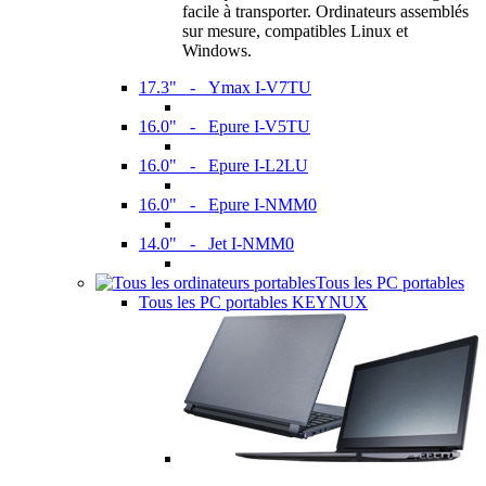
facile à transporter. Ordinateurs assemblés
sur mesure, compatibles Linux et
Windows.
17.3" - Ymax I-V7TU
16.0" - Epure I-V5TU
16.0" - Epure I-L2LU
16.0" - Epure I-NMM0
14.0" - Jet I-NMM0
Tous les PC portables
Tous les PC portables KEYNUX