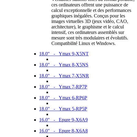
ces ordinateurs offrent une puissance de
calcul exceptionnelle et des performances
graphiques inégalées. Conçus pour les
images virtuelles 3D (jeux vidéo, CAO,
architecture), le graphisme et le calcul
intensif, ces ordinateurs assemblés sur
mesure sont très modulaires et évolutifs.
Compatibilité Linux et Windows.
18.0" - Ymax 9-X5NT
18.0" - Ymax 8-X5NS
18.0" - Ymax 7-X5NR
18.0" - Ymax 7-RP7P
18.0" - Ymax 6-RP6P
18.0" - Ymax 5-RP5P
16.0" - Epure 9-X6A9
16.0" - Epure 8-X6A8