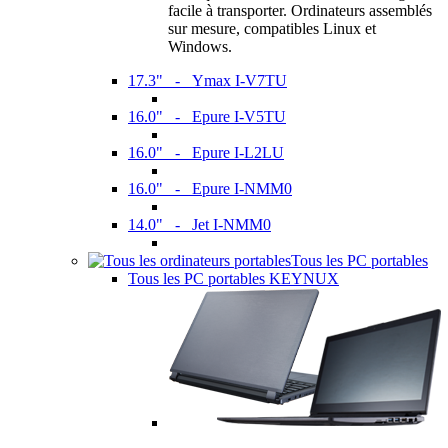
facile à transporter. Ordinateurs assemblés
sur mesure, compatibles Linux et
Windows.
17.3" - Ymax I-V7TU
16.0" - Epure I-V5TU
16.0" - Epure I-L2LU
16.0" - Epure I-NMM0
14.0" - Jet I-NMM0
Tous les PC portables
Tous les PC portables KEYNUX