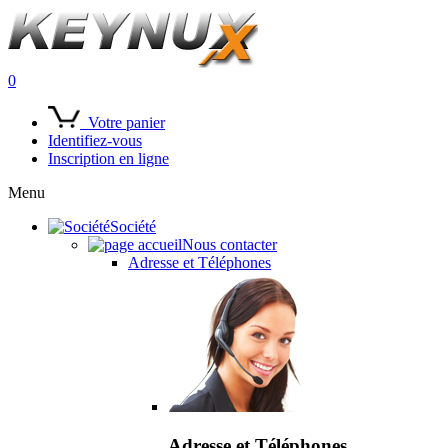
0
Votre panier
Identifiez-vous
Inscription en ligne
Menu
Société
Nous contacter
Adresse et Téléphones
Adresse et Téléphones