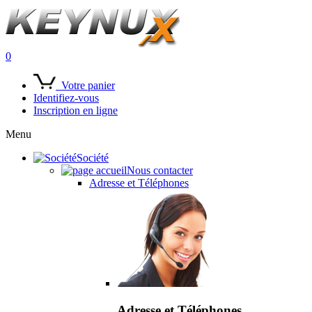
0
Votre panier
Identifiez-vous
Inscription en ligne
Menu
Société
Nous contacter
Adresse et Téléphones
Adresse et Téléphones