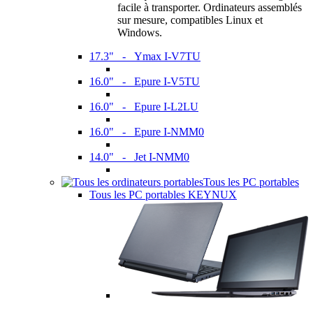
facile à transporter. Ordinateurs assemblés
sur mesure, compatibles Linux et
Windows.
17.3" - Ymax I-V7TU
16.0" - Epure I-V5TU
16.0" - Epure I-L2LU
16.0" - Epure I-NMM0
14.0" - Jet I-NMM0
Tous les PC portables
Tous les PC portables KEYNUX