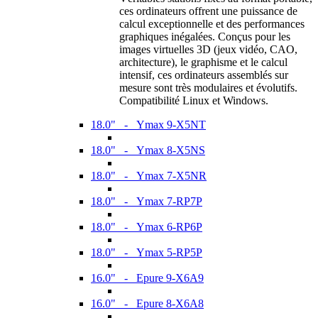
ces ordinateurs offrent une puissance de
calcul exceptionnelle et des performances
graphiques inégalées. Conçus pour les
images virtuelles 3D (jeux vidéo, CAO,
architecture), le graphisme et le calcul
intensif, ces ordinateurs assemblés sur
mesure sont très modulaires et évolutifs.
Compatibilité Linux et Windows.
18.0" - Ymax 9-X5NT
18.0" - Ymax 8-X5NS
18.0" - Ymax 7-X5NR
18.0" - Ymax 7-RP7P
18.0" - Ymax 6-RP6P
18.0" - Ymax 5-RP5P
16.0" - Epure 9-X6A9
16.0" - Epure 8-X6A8