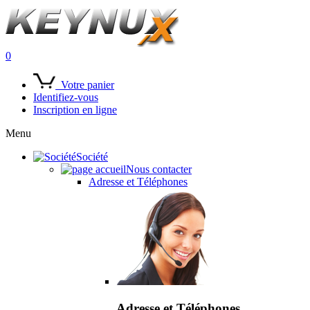
0
Votre panier
Identifiez-vous
Inscription en ligne
Menu
Société
Nous contacter
Adresse et Téléphones
Adresse et Téléphones