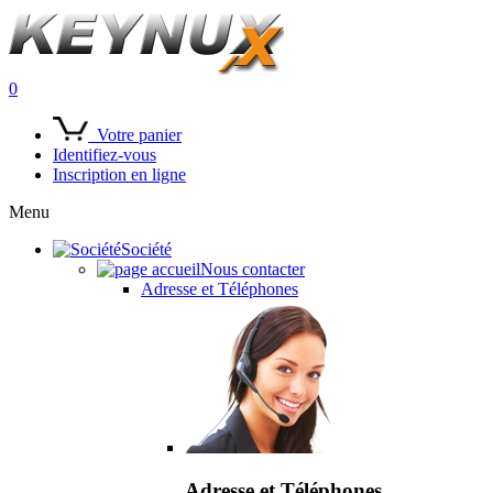
0
Votre panier
Identifiez-vous
Inscription en ligne
Menu
Société
Nous contacter
Adresse et Téléphones
Adresse et Téléphones