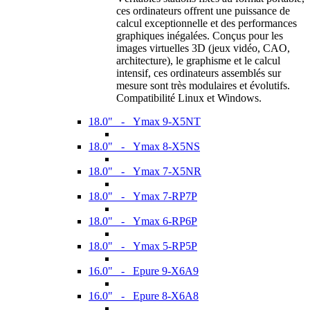
ces ordinateurs offrent une puissance de
calcul exceptionnelle et des performances
graphiques inégalées. Conçus pour les
images virtuelles 3D (jeux vidéo, CAO,
architecture), le graphisme et le calcul
intensif, ces ordinateurs assemblés sur
mesure sont très modulaires et évolutifs.
Compatibilité Linux et Windows.
18.0" - Ymax 9-X5NT
18.0" - Ymax 8-X5NS
18.0" - Ymax 7-X5NR
18.0" - Ymax 7-RP7P
18.0" - Ymax 6-RP6P
18.0" - Ymax 5-RP5P
16.0" - Epure 9-X6A9
16.0" - Epure 8-X6A8