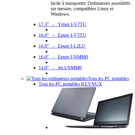
facile à transporter. Ordinateurs assemblés
sur mesure, compatibles Linux et
Windows.
17.3" - Ymax I-V7TU
16.0" - Epure I-V5TU
16.0" - Epure I-L2LU
16.0" - Epure I-NMM0
14.0" - Jet I-NMM0
Tous les PC portables
Tous les PC portables KEYNUX