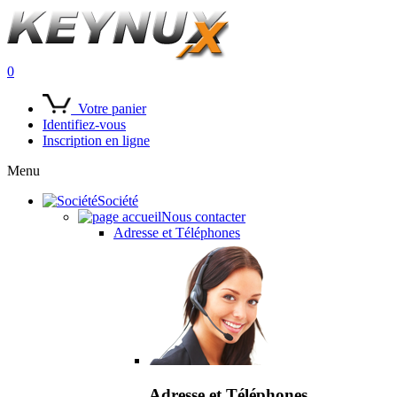
0
Votre panier
Identifiez-vous
Inscription en ligne
Menu
Société
Nous contacter
Adresse et Téléphones
Adresse et Téléphones