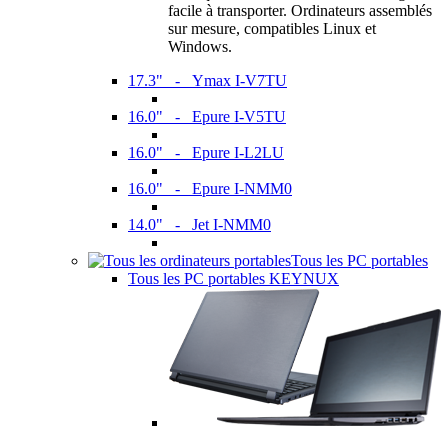
facile à transporter. Ordinateurs assemblés
sur mesure, compatibles Linux et
Windows.
17.3" - Ymax I-V7TU
16.0" - Epure I-V5TU
16.0" - Epure I-L2LU
16.0" - Epure I-NMM0
14.0" - Jet I-NMM0
Tous les PC portables
Tous les PC portables KEYNUX