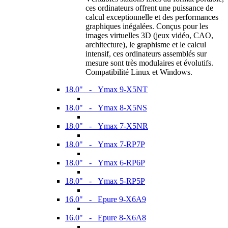
ces ordinateurs offrent une puissance de
calcul exceptionnelle et des performances
graphiques inégalées. Conçus pour les
images virtuelles 3D (jeux vidéo, CAO,
architecture), le graphisme et le calcul
intensif, ces ordinateurs assemblés sur
mesure sont très modulaires et évolutifs.
Compatibilité Linux et Windows.
18.0" - Ymax 9-X5NT
18.0" - Ymax 8-X5NS
18.0" - Ymax 7-X5NR
18.0" - Ymax 7-RP7P
18.0" - Ymax 6-RP6P
18.0" - Ymax 5-RP5P
16.0" - Epure 9-X6A9
16.0" - Epure 8-X6A8