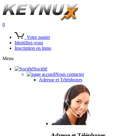
0
Votre panier
Identifiez-vous
Inscription en ligne
Menu
Société
Nous contacter
Adresse et Téléphones
Adresse et Téléphones