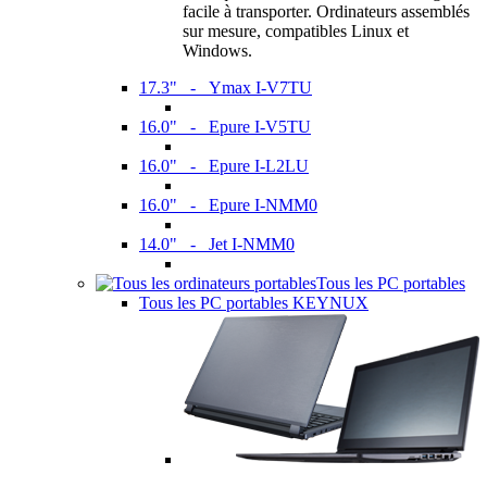
facile à transporter. Ordinateurs assemblés
sur mesure, compatibles Linux et
Windows.
17.3" - Ymax I-V7TU
16.0" - Epure I-V5TU
16.0" - Epure I-L2LU
16.0" - Epure I-NMM0
14.0" - Jet I-NMM0
Tous les PC portables
Tous les PC portables KEYNUX