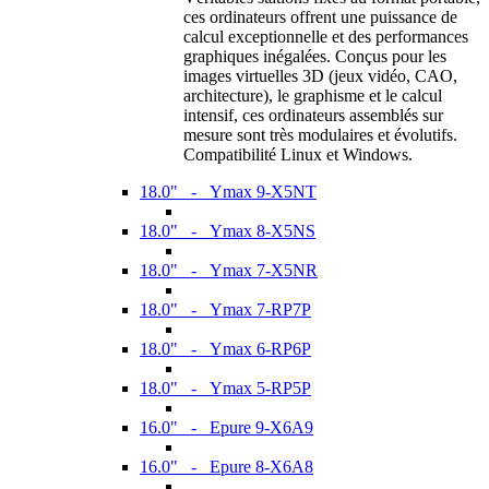
ces ordinateurs offrent une puissance de
calcul exceptionnelle et des performances
graphiques inégalées. Conçus pour les
images virtuelles 3D (jeux vidéo, CAO,
architecture), le graphisme et le calcul
intensif, ces ordinateurs assemblés sur
mesure sont très modulaires et évolutifs.
Compatibilité Linux et Windows.
18.0" - Ymax 9-X5NT
18.0" - Ymax 8-X5NS
18.0" - Ymax 7-X5NR
18.0" - Ymax 7-RP7P
18.0" - Ymax 6-RP6P
18.0" - Ymax 5-RP5P
16.0" - Epure 9-X6A9
16.0" - Epure 8-X6A8