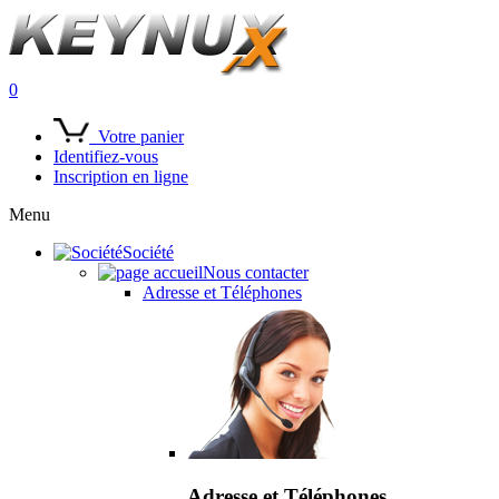
0
Votre panier
Identifiez-vous
Inscription en ligne
Menu
Société
Nous contacter
Adresse et Téléphones
Adresse et Téléphones