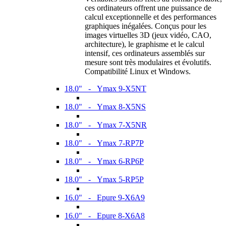
ces ordinateurs offrent une puissance de
calcul exceptionnelle et des performances
graphiques inégalées. Conçus pour les
images virtuelles 3D (jeux vidéo, CAO,
architecture), le graphisme et le calcul
intensif, ces ordinateurs assemblés sur
mesure sont très modulaires et évolutifs.
Compatibilité Linux et Windows.
18.0" - Ymax 9-X5NT
18.0" - Ymax 8-X5NS
18.0" - Ymax 7-X5NR
18.0" - Ymax 7-RP7P
18.0" - Ymax 6-RP6P
18.0" - Ymax 5-RP5P
16.0" - Epure 9-X6A9
16.0" - Epure 8-X6A8