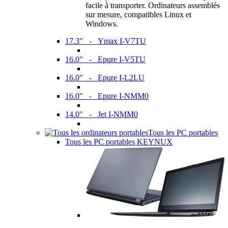
facile à transporter. Ordinateurs assemblés
sur mesure, compatibles Linux et
Windows.
17.3" - Ymax I-V7TU
16.0" - Epure I-V5TU
16.0" - Epure I-L2LU
16.0" - Epure I-NMM0
14.0" - Jet I-NMM0
Tous les PC portables
Tous les PC portables KEYNUX