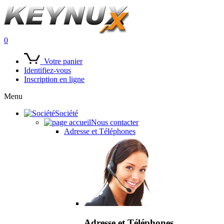
0
Votre panier
Identifiez-vous
Inscription en ligne
Menu
Société
Nous contacter
Adresse et Téléphones
Adresse et Téléphones