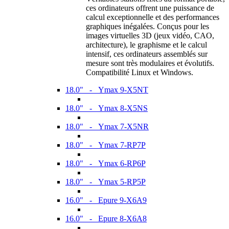
ces ordinateurs offrent une puissance de
calcul exceptionnelle et des performances
graphiques inégalées. Conçus pour les
images virtuelles 3D (jeux vidéo, CAO,
architecture), le graphisme et le calcul
intensif, ces ordinateurs assemblés sur
mesure sont très modulaires et évolutifs.
Compatibilité Linux et Windows.
18.0" - Ymax 9-X5NT
18.0" - Ymax 8-X5NS
18.0" - Ymax 7-X5NR
18.0" - Ymax 7-RP7P
18.0" - Ymax 6-RP6P
18.0" - Ymax 5-RP5P
16.0" - Epure 9-X6A9
16.0" - Epure 8-X6A8