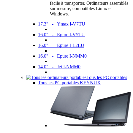
facile à transporter. Ordinateurs assemblés
sur mesure, compatibles Linux et
Windows.
17.3" - Ymax I-V7TU
16.0" - Epure I-V5TU
16.0" - Epure I-L2LU
16.0" - Epure I-NMM0
14.0" - Jet I-NMM0
Tous les PC portables
Tous les PC portables KEYNUX