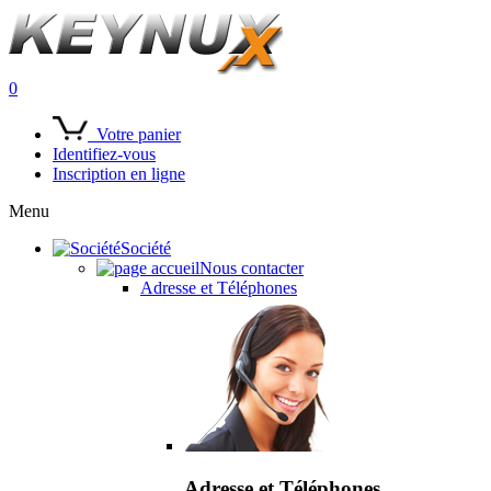
0
Votre panier
Identifiez-vous
Inscription en ligne
Menu
Société
Nous contacter
Adresse et Téléphones
Adresse et Téléphones