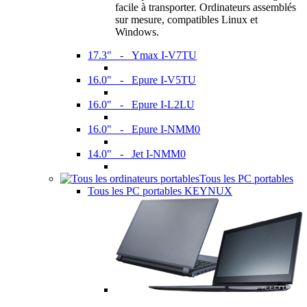
facile à transporter. Ordinateurs assemblés
sur mesure, compatibles Linux et
Windows.
17.3" - Ymax I-V7TU
16.0" - Epure I-V5TU
16.0" - Epure I-L2LU
16.0" - Epure I-NMM0
14.0" - Jet I-NMM0
Tous les PC portables
Tous les PC portables KEYNUX