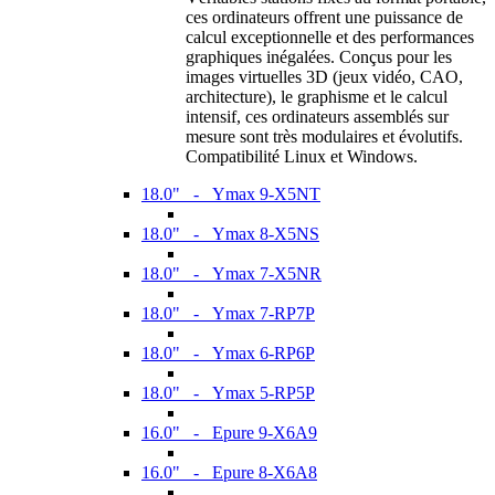
ces ordinateurs offrent une puissance de
calcul exceptionnelle et des performances
graphiques inégalées. Conçus pour les
images virtuelles 3D (jeux vidéo, CAO,
architecture), le graphisme et le calcul
intensif, ces ordinateurs assemblés sur
mesure sont très modulaires et évolutifs.
Compatibilité Linux et Windows.
18.0" - Ymax 9-X5NT
18.0" - Ymax 8-X5NS
18.0" - Ymax 7-X5NR
18.0" - Ymax 7-RP7P
18.0" - Ymax 6-RP6P
18.0" - Ymax 5-RP5P
16.0" - Epure 9-X6A9
16.0" - Epure 8-X6A8