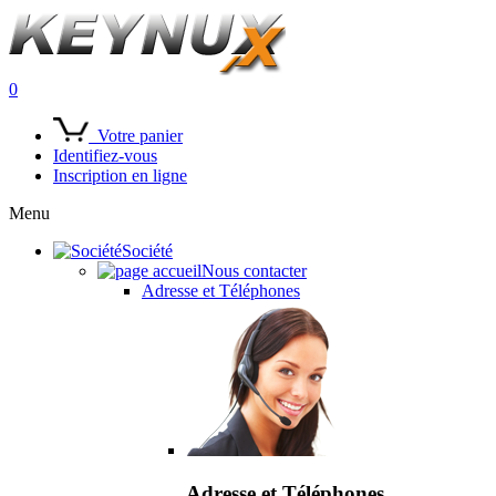
0
Votre panier
Identifiez-vous
Inscription en ligne
Menu
Société
Nous contacter
Adresse et Téléphones
Adresse et Téléphones