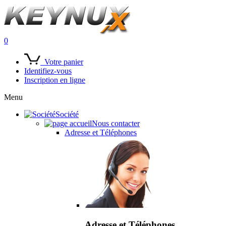
0
Votre panier
Identifiez-vous
Inscription en ligne
Menu
Société
Nous contacter
Adresse et Téléphones
Adresse et Téléphones