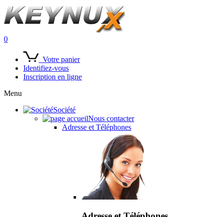
0
Votre panier
Identifiez-vous
Inscription en ligne
Menu
Société
Nous contacter
Adresse et Téléphones
Adresse et Téléphones