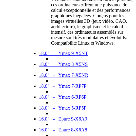
ces ordinateurs offrent une puissance de
calcul exceptionnelle et des performances
graphiques inégalées. Conçus pour les
images virtuelles 3D (jeux vidéo, CAO,
architecture), le graphisme et le calcul
intensif, ces ordinateurs assemblés sur
mesure sont très modulaires et évolutifs.
Compatibilité Linux et Windows.
18.0" - Ymax 9-X5NT
18.0" - Ymax 8-X5NS
18.0" - Ymax 7-X5NR
18.0" - Ymax 7-RP7P
18.0" - Ymax 6-RP6P
18.0" - Ymax 5-RP5P
16.0" - Epure 9-X6A9
16.0" - Epure 8-X6A8