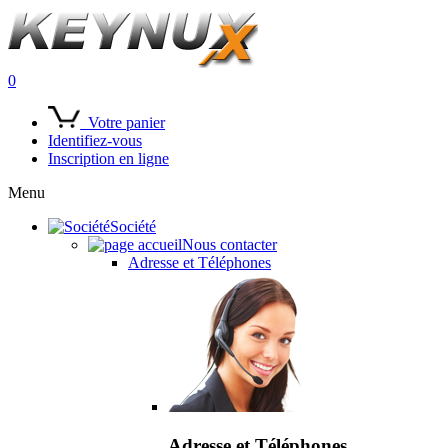
0
Votre panier
Identifiez-vous
Inscription en ligne
Menu
Société
Nous contacter
Adresse et Téléphones
Adresse et Téléphones