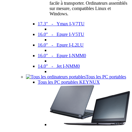
facile à transporter. Ordinateurs assemblés
sur mesure, compatibles Linux et
Windows.
17.3" - Ymax I-V7TU
16.0" - Epure I-V5TU
16.0" - Epure I-L2LU
16.0" - Epure I-NMM0
14.0" - Jet I-NMM0
Tous les PC portables
Tous les PC portables KEYNUX