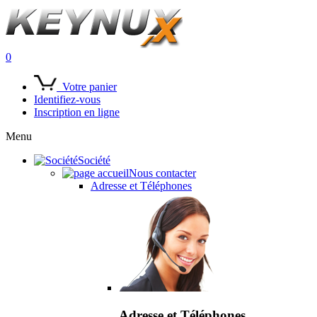
0
Votre panier
Identifiez-vous
Inscription en ligne
Menu
Société
Nous contacter
Adresse et Téléphones
Adresse et Téléphones