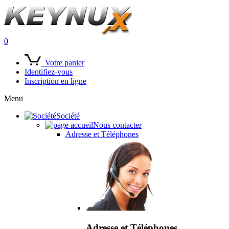
0
Votre panier
Identifiez-vous
Inscription en ligne
Menu
Société
Nous contacter
Adresse et Téléphones
Adresse et Téléphones