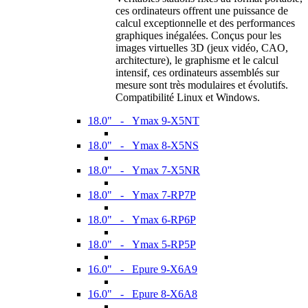
ces ordinateurs offrent une puissance de
calcul exceptionnelle et des performances
graphiques inégalées. Conçus pour les
images virtuelles 3D (jeux vidéo, CAO,
architecture), le graphisme et le calcul
intensif, ces ordinateurs assemblés sur
mesure sont très modulaires et évolutifs.
Compatibilité Linux et Windows.
18.0" - Ymax 9-X5NT
18.0" - Ymax 8-X5NS
18.0" - Ymax 7-X5NR
18.0" - Ymax 7-RP7P
18.0" - Ymax 6-RP6P
18.0" - Ymax 5-RP5P
16.0" - Epure 9-X6A9
16.0" - Epure 8-X6A8