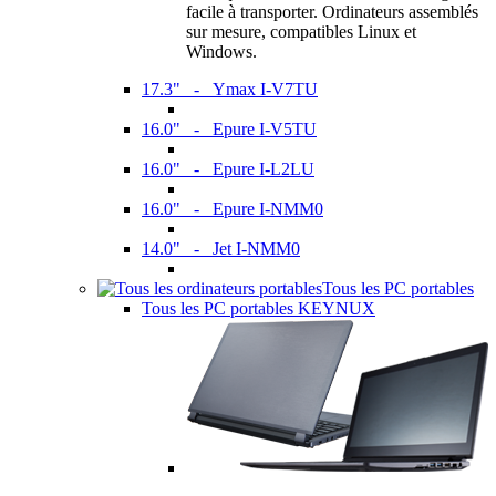
facile à transporter. Ordinateurs assemblés
sur mesure, compatibles Linux et
Windows.
17.3" - Ymax I-V7TU
16.0" - Epure I-V5TU
16.0" - Epure I-L2LU
16.0" - Epure I-NMM0
14.0" - Jet I-NMM0
Tous les PC portables
Tous les PC portables KEYNUX