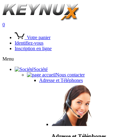
0
Votre panier
Identifiez-vous
Inscription en ligne
Menu
Société
Nous contacter
Adresse et Téléphones
Adresse et Téléphones