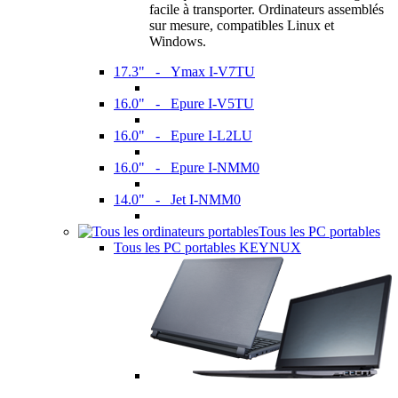
facile à transporter. Ordinateurs assemblés
sur mesure, compatibles Linux et
Windows.
17.3" - Ymax I-V7TU
16.0" - Epure I-V5TU
16.0" - Epure I-L2LU
16.0" - Epure I-NMM0
14.0" - Jet I-NMM0
Tous les PC portables
Tous les PC portables KEYNUX