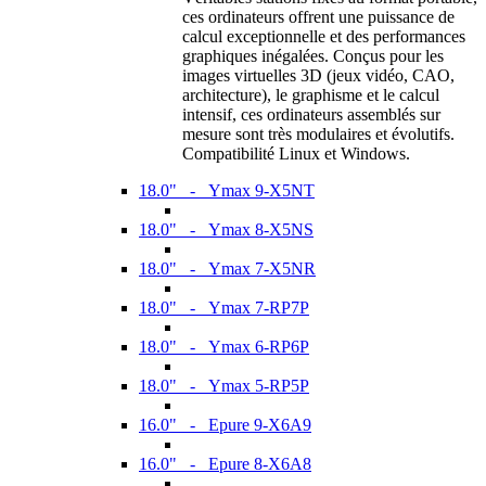
ces ordinateurs offrent une puissance de
calcul exceptionnelle et des performances
graphiques inégalées. Conçus pour les
images virtuelles 3D (jeux vidéo, CAO,
architecture), le graphisme et le calcul
intensif, ces ordinateurs assemblés sur
mesure sont très modulaires et évolutifs.
Compatibilité Linux et Windows.
18.0" - Ymax 9-X5NT
18.0" - Ymax 8-X5NS
18.0" - Ymax 7-X5NR
18.0" - Ymax 7-RP7P
18.0" - Ymax 6-RP6P
18.0" - Ymax 5-RP5P
16.0" - Epure 9-X6A9
16.0" - Epure 8-X6A8