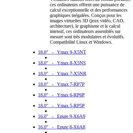
ces ordinateurs offrent une puissance de
calcul exceptionnelle et des performances
graphiques inégalées. Conçus pour les
images virtuelles 3D (jeux vidéo, CAO,
architecture), le graphisme et le calcul
intensif, ces ordinateurs assemblés sur
mesure sont très modulaires et évolutifs.
Compatibilité Linux et Windows.
18.0" - Ymax 9-X5NT
18.0" - Ymax 8-X5NS
18.0" - Ymax 7-X5NR
18.0" - Ymax 7-RP7P
18.0" - Ymax 6-RP6P
18.0" - Ymax 5-RP5P
16.0" - Epure 9-X6A9
16.0" - Epure 8-X6A8