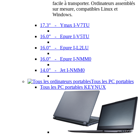
facile à transporter. Ordinateurs assemblés
sur mesure, compatibles Linux et
Windows.
17.3" - Ymax I-V7TU
16.0" - Epure I-V5TU
16.0" - Epure I-L2LU
16.0" - Epure I-NMM0
14.0" - Jet I-NMM0
Tous les PC portables
Tous les PC portables KEYNUX