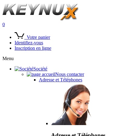
0
Votre panier
Identifiez-vous
Inscription en ligne
Menu
Société
Nous contacter
Adresse et Téléphones
Adresse et Téléphones