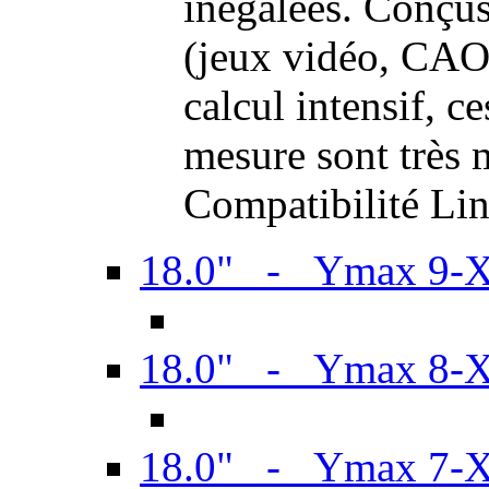
inégalées. Conçus
(jeux vidéo, CAO,
calcul intensif, c
mesure sont très m
Compatibilité Li
18.0" - Ymax 9-
18.0" - Ymax 8-
18.0" - Ymax 7-