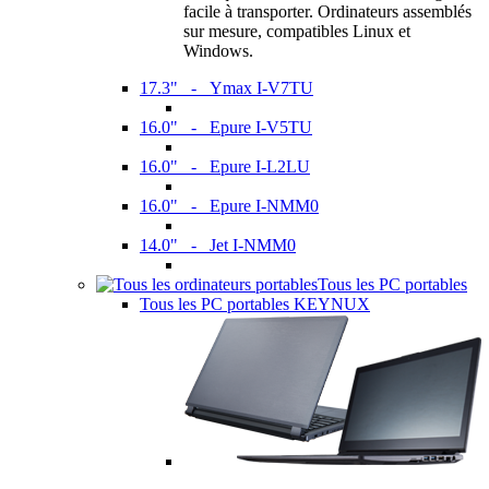
facile à transporter. Ordinateurs assemblés
sur mesure, compatibles Linux et
Windows.
17.3" - Ymax I-V7TU
16.0" - Epure I-V5TU
16.0" - Epure I-L2LU
16.0" - Epure I-NMM0
14.0" - Jet I-NMM0
Tous les PC portables
Tous les PC portables KEYNUX