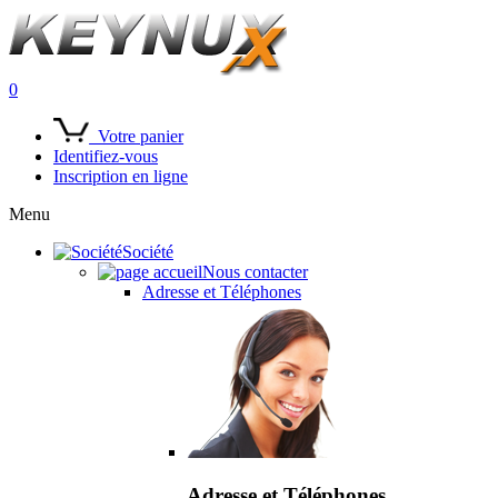
0
Votre panier
Identifiez-vous
Inscription en ligne
Menu
Société
Nous contacter
Adresse et Téléphones
Adresse et Téléphones