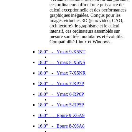
ces ordinateurs offrent une puissance de
calcul exceptionnelle et des performances
graphiques inégalées. Conçus pour les
images virtuelles 3D (jeux vidéo, CAO,
architecture), le graphisme et le calcul
intensif, ces ordinateurs assemblés sur
mesure sont très modulaires et évolutifs.
Compatibilité Linux et Windows.
18.0" - Ymax 9-X5NT
18.0" - Ymax 8-X5NS
18.0" - Ymax 7-X5NR
18.0" - Ymax 7-RP7P
18.0" - Ymax 6-RP6P
18.0" - Ymax 5-RP5P
16.0" - Epure 9-X6A9
16.0" - Epure 8-X6A8