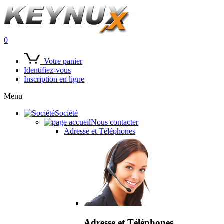
0
Votre panier
Identifiez-vous
Inscription en ligne
Menu
Société
Nous contacter
Adresse et Téléphones
Adresse et Téléphones