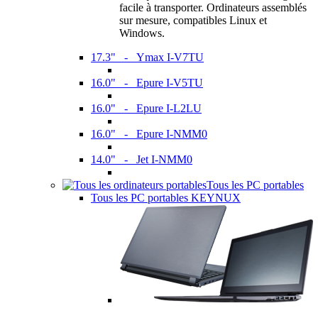
facile à transporter. Ordinateurs assemblés
sur mesure, compatibles Linux et
Windows.
17.3" - Ymax I-V7TU
16.0" - Epure I-V5TU
16.0" - Epure I-L2LU
16.0" - Epure I-NMM0
14.0" - Jet I-NMM0
Tous les PC portables
Tous les PC portables KEYNUX