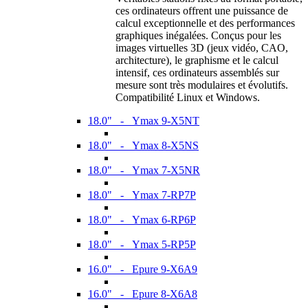
ces ordinateurs offrent une puissance de
calcul exceptionnelle et des performances
graphiques inégalées. Conçus pour les
images virtuelles 3D (jeux vidéo, CAO,
architecture), le graphisme et le calcul
intensif, ces ordinateurs assemblés sur
mesure sont très modulaires et évolutifs.
Compatibilité Linux et Windows.
18.0" - Ymax 9-X5NT
18.0" - Ymax 8-X5NS
18.0" - Ymax 7-X5NR
18.0" - Ymax 7-RP7P
18.0" - Ymax 6-RP6P
18.0" - Ymax 5-RP5P
16.0" - Epure 9-X6A9
16.0" - Epure 8-X6A8