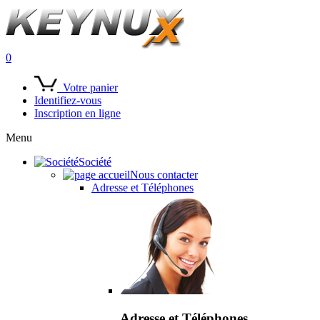
0
Votre panier
Identifiez-vous
Inscription en ligne
Menu
Société
Nous contacter
Adresse et Téléphones
Adresse et Téléphones