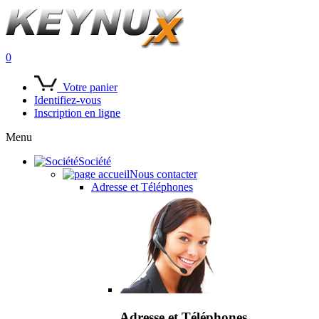
0
Votre panier
Identifiez-vous
Inscription en ligne
Menu
Société
Nous contacter
Adresse et Téléphones
Adresse et Téléphones