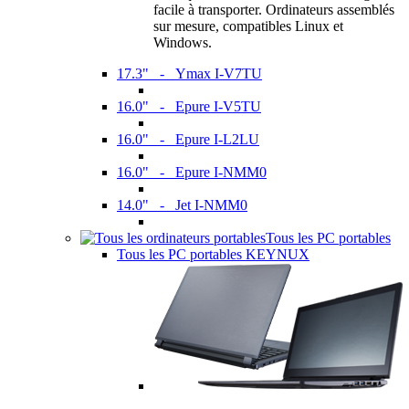
facile à transporter. Ordinateurs assemblés
sur mesure, compatibles Linux et
Windows.
17.3" - Ymax I-V7TU
16.0" - Epure I-V5TU
16.0" - Epure I-L2LU
16.0" - Epure I-NMM0
14.0" - Jet I-NMM0
Tous les PC portables
Tous les PC portables KEYNUX