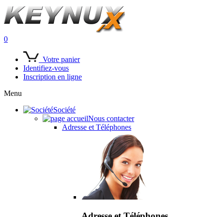
0
Votre panier
Identifiez-vous
Inscription en ligne
Menu
Société
Nous contacter
Adresse et Téléphones
Adresse et Téléphones