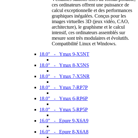
ces ordinateurs offrent une puissance de
calcul exceptionnelle et des performances
graphiques inégalées. Conçus pour les
images virtuelles 3D (jeux vidéo, CAO,
architecture), le graphisme et le calcul
intensif, ces ordinateurs assemblés sur
mesure sont très modulaires et évolutifs.
Compatibilité Linux et Windows.
18.0" - Ymax 9-X5NT
18.0" - Ymax 8-X5NS
18.0" - Ymax 7-X5NR
18.0" - Ymax 7-RP7P
18.0" - Ymax 6-RP6P
18.0" - Ymax 5-RP5P
16.0" - Epure 9-X6A9
16.0" - Epure 8-X6A8