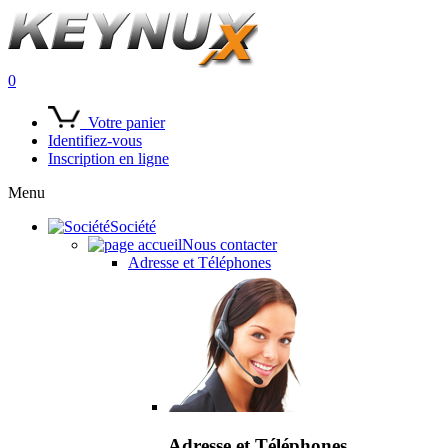
0
Votre panier
Identifiez-vous
Inscription en ligne
Menu
Société
Nous contacter
Adresse et Téléphones
Adresse et Téléphones