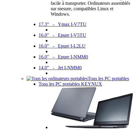
facile à transporter. Ordinateurs assemblés
sur mesure, compatibles Linux et
Windows.
17.3" - Ymax I-V7TU
16.0" - Epure I-V5TU
16.0" - Epure I-L2LU
16.0" - Epure I-NMM0
14.0" - Jet I-NMM0
Tous les PC portables
Tous les PC portables KEYNUX