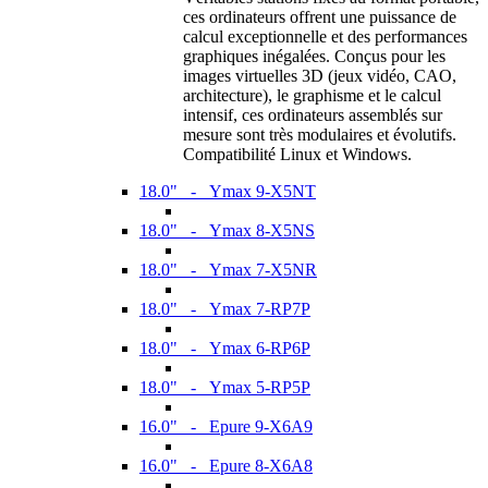
ces ordinateurs offrent une puissance de
calcul exceptionnelle et des performances
graphiques inégalées. Conçus pour les
images virtuelles 3D (jeux vidéo, CAO,
architecture), le graphisme et le calcul
intensif, ces ordinateurs assemblés sur
mesure sont très modulaires et évolutifs.
Compatibilité Linux et Windows.
18.0" - Ymax 9-X5NT
18.0" - Ymax 8-X5NS
18.0" - Ymax 7-X5NR
18.0" - Ymax 7-RP7P
18.0" - Ymax 6-RP6P
18.0" - Ymax 5-RP5P
16.0" - Epure 9-X6A9
16.0" - Epure 8-X6A8