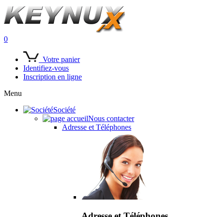
0
Votre panier
Identifiez-vous
Inscription en ligne
Menu
Société
Nous contacter
Adresse et Téléphones
Adresse et Téléphones