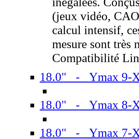
inégalées. Conçus
(jeux vidéo, CAO,
calcul intensif, c
mesure sont très m
Compatibilité Li
18.0" - Ymax 9-
18.0" - Ymax 8-
18.0" - Ymax 7-